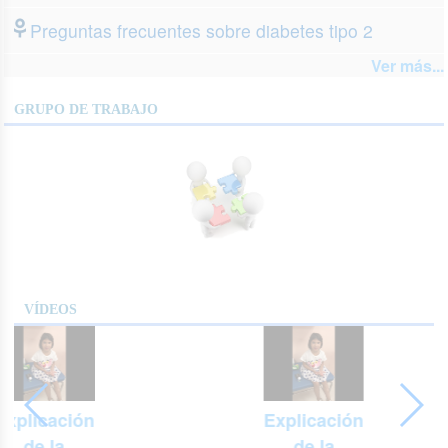
Preguntas frecuentes sobre diabetes tipo 2
Ver más...
GRUPO DE TRABAJO
VÍDEOS
Explicación
Explicación
de la
de la