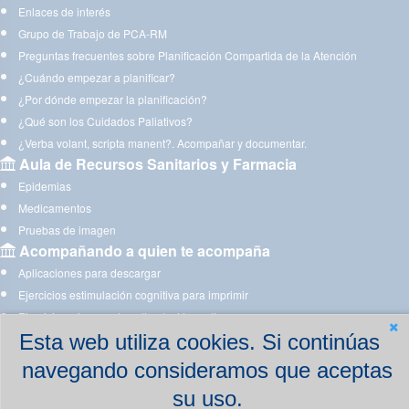
Enlaces de interés
Grupo de Trabajo de PCA-RM
Preguntas frecuentes sobre Planificación Compartida de la Atención
¿Cuándo empezar a planificar?
¿Por dónde empezar la planificación?
¿Qué son los Cuidados Paliativos?
¿Verba volant, scripta manent?. Acompañar y documentar.
Aula de Recursos Sanitarios y Farmacia
Epidemias
Medicamentos
Pruebas de imagen
Acompañando a quien te acompaña
Aplicaciones para descargar
Ejercicios estimulación cognitiva para imprimir
Ejercicios y juegos de estimulación on line
Esta web utiliza cookies. Si continúas
navegando consideramos que aceptas
su uso.