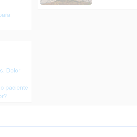
para
s. Dolor
o paciente
or?