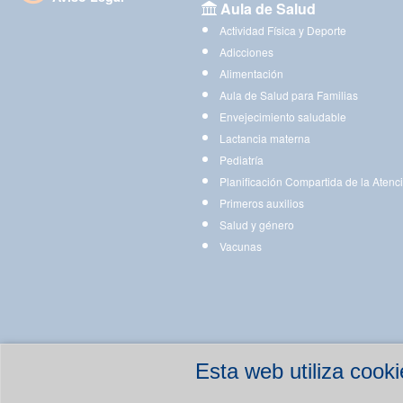
Aula de Salud
Actividad Física y Deporte
Adicciones
Alimentación
Aula de Salud para Familias
Envejecimiento saludable
Lactancia materna
Pediatría
Planificación Compartida de la Atenc
Primeros auxilios
Salud y género
Vacunas
Esta web utiliza coo