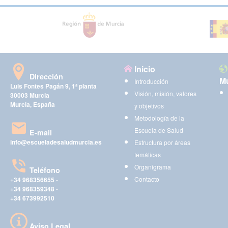
Inicio
Dirección
Mu
Introducción
Luis Fontes Pagán 9, 1ª planta
Visión, misión, valores
30003 Murcia
Murcia, España
y objetivos
Metodología de la
Escuela de Salud
E-mail
info@escueladesaludmurcia.es
Estructura por áreas
temáticas
Organigrama
Teléfono
Contacto
+34 968356655
-
+34 968359348
-
+34 673992510
Aviso Legal