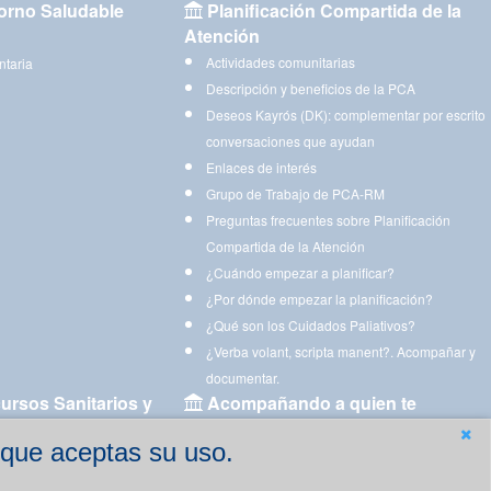
orno Saludable
Planificación Compartida de la
Atención
Actividades comunitarias
ntaria
Descripción y beneficios de la PCA
Deseos Kayrós (DK): complementar por escrito
conversaciones que ayudan
Enlaces de interés
Grupo de Trabajo de PCA-RM
Preguntas frecuentes sobre Planificación
Compartida de la Atención
¿Cuándo empezar a planificar?
¿Por dónde empezar la planificación?
¿Qué son los Cuidados Paliativos?
¿Verba volant, scripta manent?. Acompañar y
documentar.
ursos Sanitarios y
Acompañando a quien te
acompaña
 que aceptas su uso.
Aplicaciones para descargar
Ejercicios estimulación cognitiva para imprimir