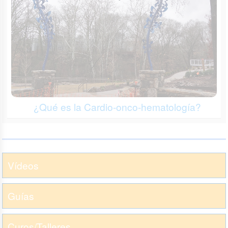
¿Qué es la Cardio-onco-hematología?
Vídeos
Guías
Curos/Talleres