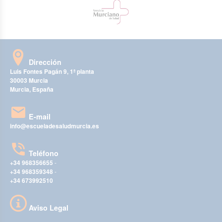
Dirección
Luis Fontes Pagán 9, 1ª planta
30003 Murcia
Murcia, España
E-mail
info@escueladesaludmurcia.es
Teléfono
+34 968356655
-
+34 968359348
-
+34 673992510
Aviso Legal