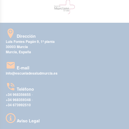
Dirección
Luis Fontes Pagán 9, 1ª planta
30003 Murcia
Murcia, España
E-mail
info@escueladesaludmurcia.es
Teléfono
+34 968356655
-
+34 968359348
-
+34 673992510
Aviso Legal