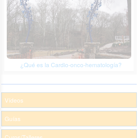
¿Qué es la Cardio-onco-hematología?
Vídeos
Guías
Curos/Talleres