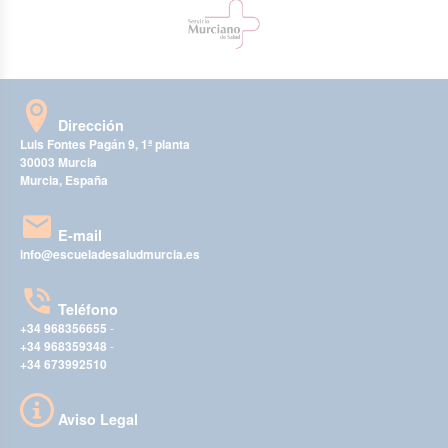
Dirección
Luis Fontes Pagán 9, 1ª planta
30003 Murcia
Murcia, España
E-mail
info@escueladesaludmurcia.es
Teléfono
+34 968356655
-
+34 968359348
-
+34 673992510
Aviso Legal