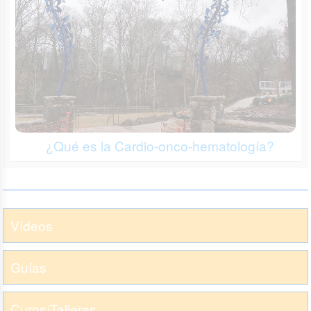
¿Qué es la Cardio-onco-hematología?
Vídeos
Guías
Curos/Talleres