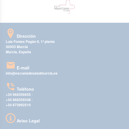
Dirección
Luis Fontes Pagán 9, 1ª planta
30003 Murcia
Murcia, España
E-mail
info@escueladesaludmurcia.es
Teléfono
+34 968356655
-
+34 968359348
-
+34 673992510
Aviso Legal