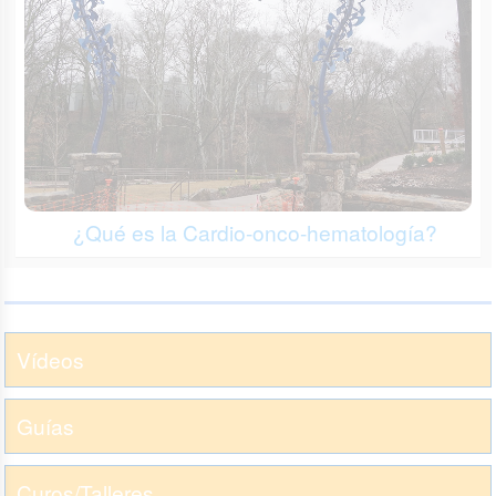
¿Qué es la Cardio-onco-hematología?
Vídeos
Guías
Curos/Talleres