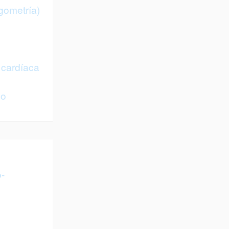
gometría)
cardíaca
co
-