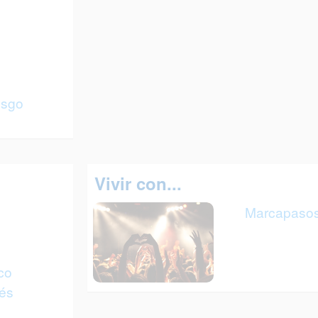
esgo
Vivir con...
Marcapaso
o
co
rés