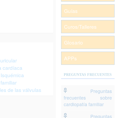
Guías
Curos/Talleres
Glosario
APPs
auricular
a cardíaca
 Isquémica
PREGUNTAS FRECUENTES
familiar
s de las válvulas
Preguntas
frecuentes sobre
cardiopatía familiar
Preguntas