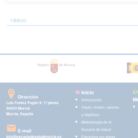
VÍDEOS
Inicio
Dirección
Mu
Introducción
Luis Fontes Pagán 9, 1ª planta
Visión, misión, valores
30003 Murcia
Murcia, España
y objetivos
Metodología de la
Escuela de Salud
E-mail
info@escueladesaludmurcia.es
Estructura por áreas