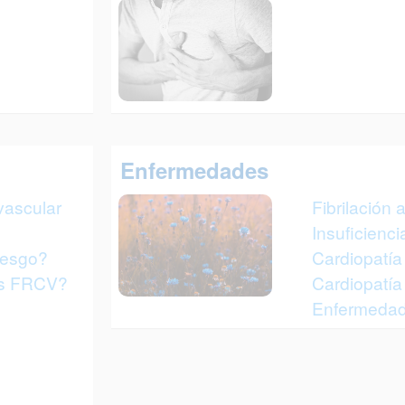
Enfermedades
vascular
Fibrilación 
Insuficienci
iesgo?
Cardiopatía
os FRCV?
Cardiopatía 
Enfermedade