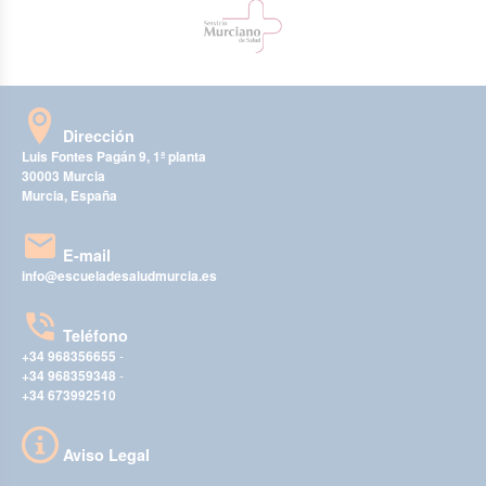
Dirección
Luis Fontes Pagán 9, 1ª planta
30003 Murcia
Murcia, España
E-mail
info@escueladesaludmurcia.es
Teléfono
+34 968356655
-
+34 968359348
-
+34 673992510
Aviso Legal