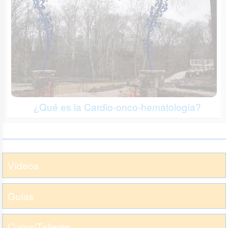
¿Qué es la Cardio-onco-hematología?
Vídeos
Guías
Curos/Talleres