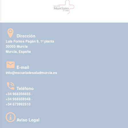
Dirección
Luis Fontes Pagán 9, 1ª planta
30003 Murcia
Murcia, España
E-mail
info@escueladesaludmurcia.es
Teléfono
+34 968356655
-
+34 968359348
-
+34 673992510
Aviso Legal