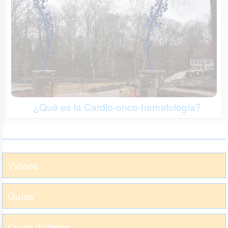
¿Qué es la Cardio-onco-hematología?
Vídeos
Guías
Curos/Talleres