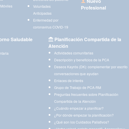
Nuevo
 Móviles
Voluntades
Profesional
Anticipadas
Enfermedad por
coronavirus COVID-19
orno Saludable
Planificación Compartida de la
Atención
Actividades comunitarias
ntaria
Descripción y beneficios de la PCA
Deseos Kayrós (DK): complementar por escrito
conversaciones que ayudan
Enlaces de interés
Grupo de Trabajo de PCA-RM
Preguntas frecuentes sobre Planificación
Compartida de la Atención
¿Cuándo empezar a planificar?
¿Por dónde empezar la planificación?
¿Qué son los Cuidados Paliativos?
¿Verba volant, scripta manent?. Acompañar y