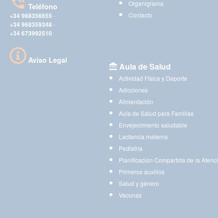
Organigrama
Teléfono
Contacto
+34 968356655
-
+34 968359348
-
+34 673992510
Aviso Legal
Aula de Salud
Actividad Física y Deporte
Adicciones
Alimentación
Aula de Salud para Familias
Envejecimiento saludable
Lactancia materna
Pediatría
Planificación Compartida de la Atenc
Primeros auxilios
Salud y género
Vacunas