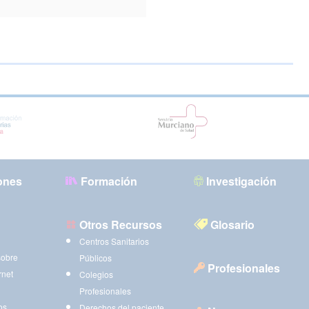
ones
Formación
Investigación
Otros Recursos
Glosario
Centros Sanitarios
sobre
Públicos
Profesionales
rnet
Colegios
Profesionales
os
Derechos del paciente