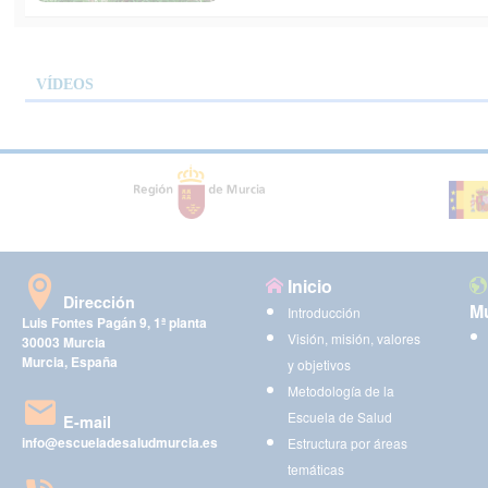
VÍDEOS
Inicio
Dirección
Mu
Introducción
Luis Fontes Pagán 9, 1ª planta
Visión, misión, valores
30003 Murcia
Murcia, España
y objetivos
Metodología de la
Escuela de Salud
E-mail
info@escueladesaludmurcia.es
Estructura por áreas
temáticas