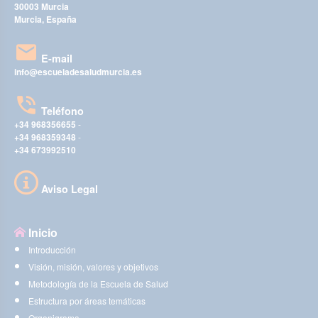
30003 Murcia
Murcia, España
E-mail
info@escueladesaludmurcia.es
Teléfono
+34 968356655
-
+34 968359348
-
+34 673992510
Aviso Legal
Inicio
Introducción
Visión, misión, valores y objetivos
Metodología de la Escuela de Salud
Estructura por áreas temáticas
Organigrama