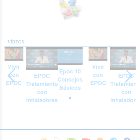
VÍDEOS
Vivir
Vivir
Epoc 10
con
con
EPOC
EPOC
Consejos
EPOC
EPOC
Tratamiento
Tratamient
Básicos
con
con
inhaladores
inhaladore