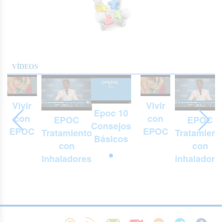
VÍDEOS
Vivir
Vivir
Epoc 10
con
con
EPOC
EPOC
Consejos
EPOC
EPOC
Tratamiento
Tratamient
Básicos
con
con
inhaladores
inhaladore