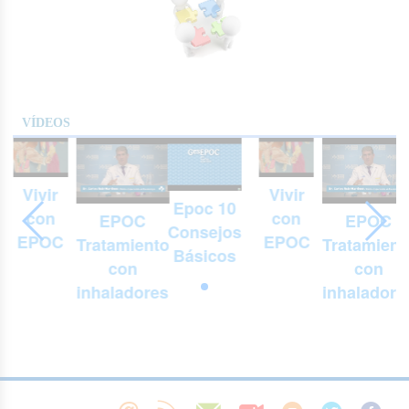
VÍDEOS
Vivir
Vivir
Epoc 10
con
con
EPOC
EPOC
Consejos
EPOC
EPOC
Tratamiento
Tratamient
Básicos
con
con
inhaladores
inhaladore