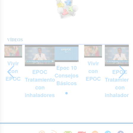
VÍDEOS
Vivir
Vivir
Epoc 10
con
con
EPOC
EPOC
Consejos
EPOC
EPOC
Tratamiento
Tratamient
Básicos
con
con
inhaladores
inhaladore