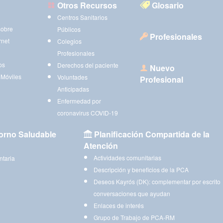
Otros Recursos
Glosario
Centros Sanitarios
sobre
Públicos
Profesionales
rnet
Colegios
Profesionales
os
Derechos del paciente
Nuevo
 Móviles
Voluntades
Profesional
Anticipadas
Enfermedad por
coronavirus COVID-19
orno Saludable
Planificación Compartida de la
Atención
Actividades comunitarias
ntaria
Descripción y beneficios de la PCA
Deseos Kayrós (DK): complementar por escrito
conversaciones que ayudan
Enlaces de interés
Grupo de Trabajo de PCA-RM