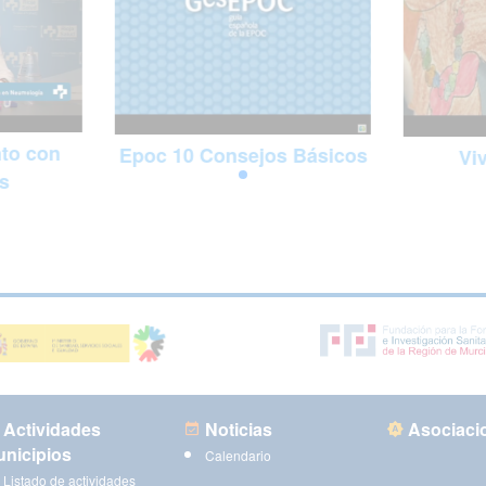
to con
Epoc 10 Consejos Básicos
Vi
s
Actividades
Noticias
Asociaci
nicipios
Calendario
Listado de actividades