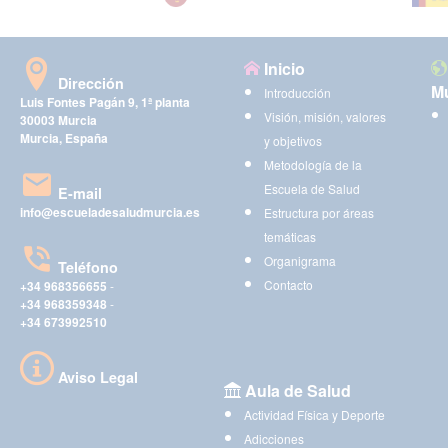
Inicio
Dirección
Mu
Introducción
Luis Fontes Pagán 9, 1ª planta
Visión, misión, valores
30003 Murcia
Murcia, España
y objetivos
Metodología de la
Escuela de Salud
E-mail
info@escueladesaludmurcia.es
Estructura por áreas
temáticas
Organigrama
Teléfono
Contacto
+34 968356655
-
+34 968359348
-
+34 673992510
Aviso Legal
Aula de Salud
Actividad Física y Deporte
Adicciones