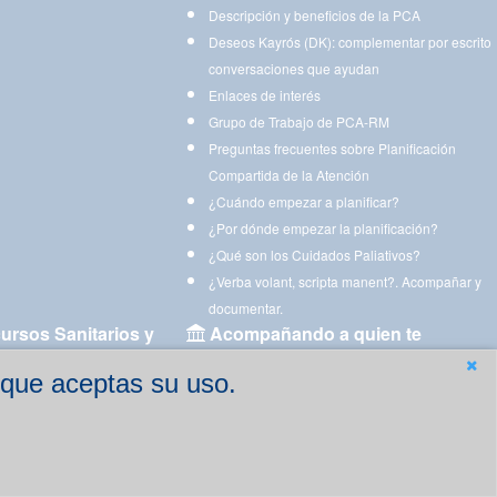
Descripción y beneficios de la PCA
Deseos Kayrós (DK): complementar por escrito
conversaciones que ayudan
Enlaces de interés
Grupo de Trabajo de PCA-RM
Preguntas frecuentes sobre Planificación
Compartida de la Atención
¿Cuándo empezar a planificar?
¿Por dónde empezar la planificación?
¿Qué son los Cuidados Paliativos?
¿Verba volant, scripta manent?. Acompañar y
documentar.
ursos Sanitarios y
Acompañando a quien te
acompaña
 que aceptas su uso.
Aplicaciones para descargar
Ejercicios estimulación cognitiva para imprimir
gen
Ejercicios y juegos de estimulación on line