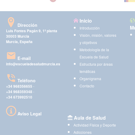
Inicio
Dirección
Mu
Introducción
Luis Fontes Pagán 9, 1ª planta
Visión, misión, valores
30003 Murcia
Murcia, España
y objetivos
Metodología de la
Escuela de Salud
E-mail
info@escueladesaludmurcia.es
Estructura por áreas
temáticas
Organigrama
Teléfono
Contacto
+34 968356655
-
+34 968359348
-
+34 673992510
Aviso Legal
Aula de Salud
Actividad Física y Deporte
Adicciones