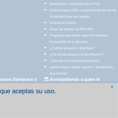
Descripción y beneficios de la PCA
Deseos Kayrós (DK): complementar por escrito
conversaciones que ayudan
Enlaces de interés
Grupo de Trabajo de PCA-RM
Preguntas frecuentes sobre Planificación
Compartida de la Atención
¿Cuándo empezar a planificar?
¿Por dónde empezar la planificación?
¿Qué son los Cuidados Paliativos?
¿Verba volant, scripta manent?. Acompañar y
documentar.
ursos Sanitarios y
Acompañando a quien te
acompaña
 que aceptas su uso.
Aplicaciones para descargar
Ejercicios estimulación cognitiva para imprimir
gen
Ejercicios y juegos de estimulación on line