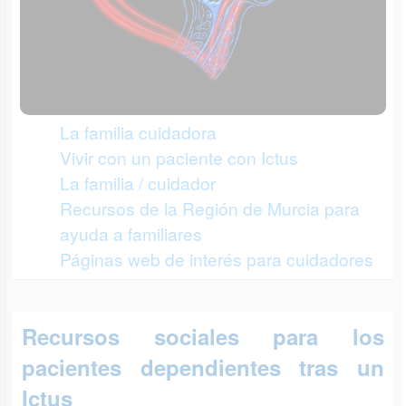
La familia cuidadora
Vivir con un paciente con Ictus
La familia / cuidador
Recursos de la Región de Murcia para
ayuda a familiares
Páginas web de interés para cuidadores
Recursos sociales para los
pacientes dependientes tras un
Ictus