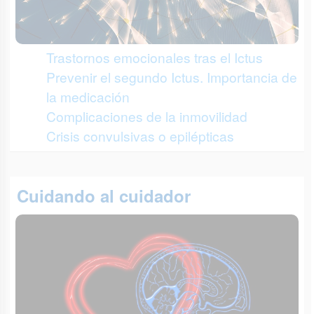
Trastornos emocionales tras el Ictus
Prevenir el segundo Ictus. Importancia de
la medicación
Complicaciones de la inmovilidad
Crisis convulsivas o epilépticas
Cuidando al cuidador