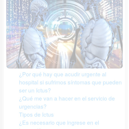
¿Por qué hay que acudir urgente al
hospital si sufrimos síntomas que pueden
ser un Ictus?
¿Qué me van a hacer en el servicio de
urgencias?
Tipos de Ictus
¿Es necesario que ingrese en el