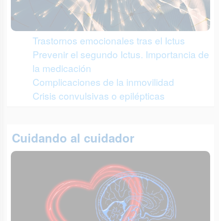
Trastornos emocionales tras el Ictus
Prevenir el segundo Ictus. Importancia de
la medicación
Complicaciones de la inmovilidad
Crisis convulsivas o epilépticas
Cuidando al cuidador