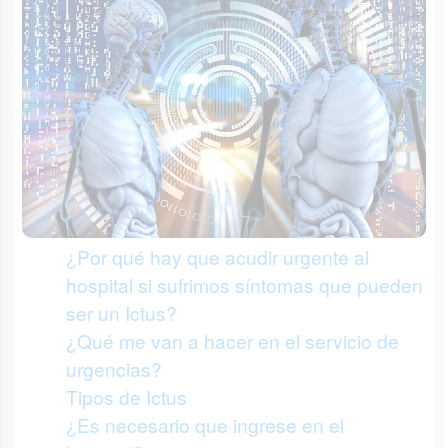
¿Por qué hay que acudir urgente al
hospital si sufrimos síntomas que pueden
ser un Ictus?
¿Qué me van a hacer en el servicio de
urgencias?
Tipos de Ictus
¿Es necesario que ingrese en el