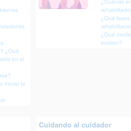
¿Cuándo em
oblemas
rehabilitad
¿Qué fases 
elaciones
rehabilitaci
¿Qué medios
ás
existen?
e? ¿Qué
able en el
rse?
iniciar la
gar
Cuidando al cuidador