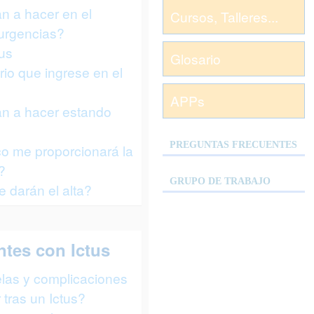
 a hacer en el
Cursos, Talleres...
 urgencias?
tus
Glosario
io que ingrese en el
APPs
n a hacer estando
PREGUNTAS FRECUENTES
o me proporcionará la
?
GRUPO DE TRABAJO
darán el alta?
ntes con Ictus
las y complicaciones
 tras un Ictus?