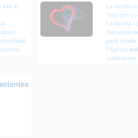
tras el
La familia 
Vivir con un
us.
La familia /
cación
Recursos de
nmovilidad
para ayuda 
lépticas
Páginas web
cuidadores
cientes