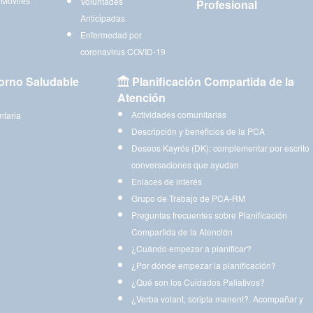
 Móviles
Voluntades
Profesional
Anticipadas
Enfermedad por
coronavirus COVID-19
orno Saludable
Planificación Compartida de la
Atención
Actividades comunitarias
ntaria
Descripción y beneficios de la PCA
Deseos Kayrós (DK): complementar por escrito
conversaciones que ayudan
Enlaces de interés
Grupo de Trabajo de PCA-RM
Preguntas frecuentes sobre Planificación
Compartida de la Atención
¿Cuándo empezar a planificar?
¿Por dónde empezar la planificación?
¿Qué son los Cuidados Paliativos?
¿Verba volant, scripta manent?. Acompañar y