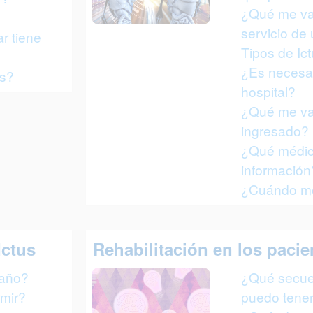
¿Qué me van
servicio de
r tiene
Tipos de Ic
¿Es necesar
us?
hospital?
¿Qué me va
ingresado?
¿Qué médic
información
¿Cuándo me 
Ictus
Rehabilitación en los pacie
baño?
¿Qué secue
mir?
puedo tener