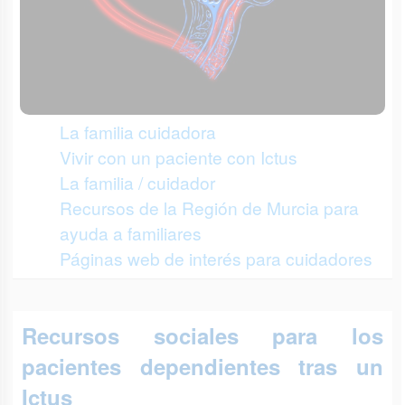
La familia cuidadora
Vivir con un paciente con Ictus
La familia / cuidador
Recursos de la Región de Murcia para
ayuda a familiares
Páginas web de interés para cuidadores
Recursos sociales para los
pacientes dependientes tras un
Ictus