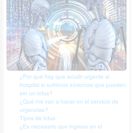
¿Por qué hay que acudir urgente al
hospital si sufrimos síntomas que pueden
ser un Ictus?
¿Qué me van a hacer en el servicio de
urgencias?
Tipos de Ictus
¿Es necesario que ingrese en el