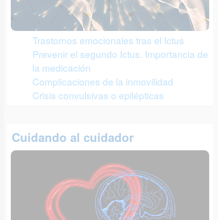
Trastornos emocionales tras el Ictus
Prevenir el segundo Ictus. Importancia de
la medicación
Complicaciones de la inmovilidad
Crisis convulsivas o epilépticas
Cuidando al cuidador