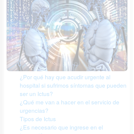
¿Por qué hay que acudir urgente al
hospital si sufrimos síntomas que pueden
ser un Ictus?
¿Qué me van a hacer en el servicio de
urgencias?
Tipos de Ictus
¿Es necesario que ingrese en el