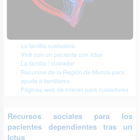
La familia cuidadora
Vivir con un paciente con Ictus
La familia / cuidador
Recursos de la Región de Murcia para
ayuda a familiares
Páginas web de interés para cuidadores
Recursos sociales para los
pacientes dependientes tras un
Ictus