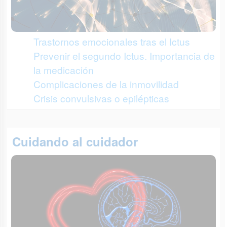
Trastornos emocionales tras el Ictus
Prevenir el segundo Ictus. Importancia de
la medicación
Complicaciones de la inmovilidad
Crisis convulsivas o epilépticas
Cuidando al cuidador