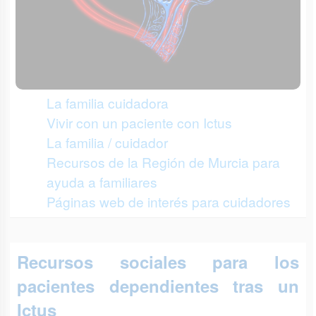
La familia cuidadora
Vivir con un paciente con Ictus
La familia / cuidador
Recursos de la Región de Murcia para
ayuda a familiares
Páginas web de interés para cuidadores
Recursos sociales para los
pacientes dependientes tras un
Ictus