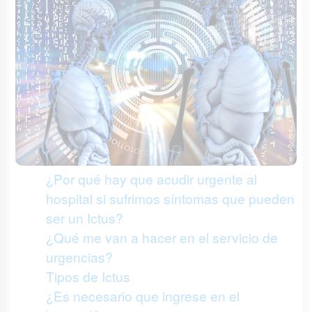
¿Por qué hay que acudir urgente al
hospital si sufrimos síntomas que pueden
ser un Ictus?
¿Qué me van a hacer en el servicio de
urgencias?
Tipos de Ictus
¿Es necesario que ingrese en el