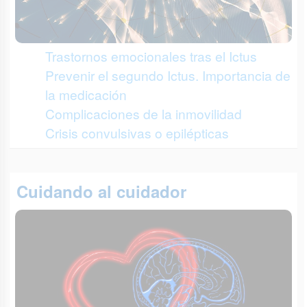
Trastornos emocionales tras el Ictus
Prevenir el segundo Ictus. Importancia de
la medicación
Complicaciones de la inmovilidad
Crisis convulsivas o epilépticas
Cuidando al cuidador