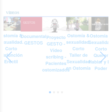
VÍDEOS
Ostomía &
Ostomía &
Ostomía 
Documental
Proyecto
.
sexualidad.
sexualidad.
Sexualidad
GESTOS
GESTO -
Corto
Corto
Corto
Vídeo
Taller de
Disfunción
Querer
scribing -
Sexualidad
Eréctil
Hablar y N
Pacientes
en Ostomía
Poder
ostomizados