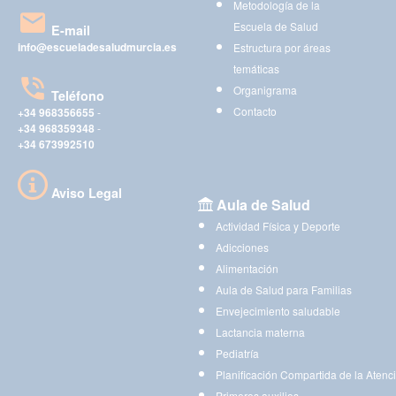
Metodología de la
Escuela de Salud
E-mail
info@escueladesaludmurcia.es
Estructura por áreas
temáticas
Organigrama
Teléfono
Contacto
+34 968356655
-
+34 968359348
-
+34 673992510
Aviso Legal
Aula de Salud
Actividad Física y Deporte
Adicciones
Alimentación
Aula de Salud para Familias
Envejecimiento saludable
Lactancia materna
Pediatría
Planificación Compartida de la Atenc
Primeros auxilios