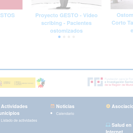
Ostomí
ESTOS
Proyecto GESTO - Vídeo
Corto Ta
scribing - Pacientes
ostomizados
Actividades
Noticias
Asociaci
nicipios
Calendario
Listado de actividades
Salud en
Internet