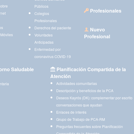
sobre
Públicos
Profesionales
rnet
Colegios
Profesionales
os
Derechos del paciente
Nuevo
 Móviles
Voluntades
Profesional
Anticipadas
Enfermedad por
coronavirus COVID-19
orno Saludable
Planificación Compartida de la
Atención
Actividades comunitarias
ntaria
Descripción y beneficios de la PCA
Deseos Kayrós (DK): complementar por escrito
conversaciones que ayudan
Enlaces de interés
Grupo de Trabajo de PCA-RM
Preguntas frecuentes sobre Planificación
Compartida de la Atención