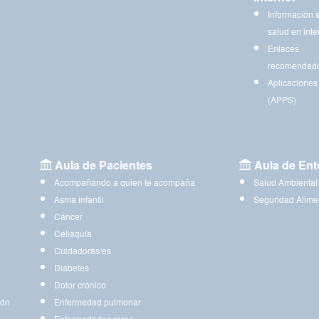
Información 
salud en inte
Enlaces
recomendad
Aplicaciones
(APPS)
Aula de Pacientes
Aula de Ent
Acompañando a quien te acompaña
Salud Ambiental
Asma infantil
Seguridad Alime
Cáncer
Celiaquía
Cuidadoras/es
Diabetes
Dolor crónico
ión
Enfermedad pulmonar
Enfermedades raras