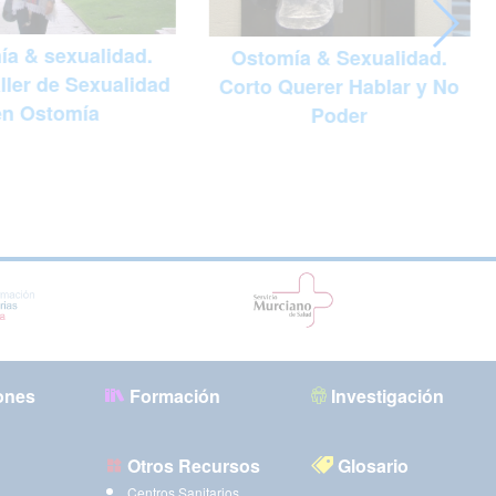
a & sexualidad.
Ostomía & Sexualidad.
ller de Sexualidad
Corto Querer Hablar y No
en Ostomía
Poder
ones
Formación
Investigación
Otros Recursos
Glosario
Centros Sanitarios