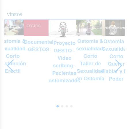
VÍDEOS
Ostomía &
Ostomía &
Ostomía 
Documental
Proyecto
.
sexualidad.
sexualidad.
Sexualidad
GESTOS
GESTO -
Corto
Corto
Corto
Vídeo
Taller de
Disfunción
Querer
scribing -
Sexualidad
Eréctil
Hablar y N
Pacientes
en Ostomía
Poder
ostomizados