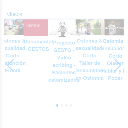
VÍDEOS
Ostomía &
Ostomía &
Ostomía 
Documental
Proyecto
.
sexualidad.
sexualidad.
Sexualidad
GESTOS
GESTO -
Corto
Corto
Corto
Vídeo
Taller de
Disfunción
Querer
scribing -
Sexualidad
Eréctil
Hablar y N
Pacientes
en Ostomía
Poder
ostomizados