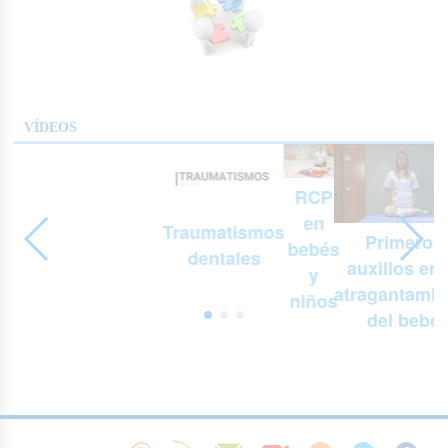
VÍDEOS
RCP
en
Traumatismos
Primeros
bebés
dentales
auxilios en 
y
atragantamie
niños
del bebé