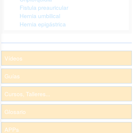
Fistula preauricular
Hernia umbilical
Hernia epigástrica
Vídeos
Guías
Cursos, Talleres...
Glosario
APPs