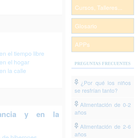
Cursos, Talleres...
Glosario
APPs
n el tiempo libre
en el hogar
PREGUNTAS FRECUENTES
n la calle
¿Por qué los niños
se resfrían tanto?
Alimentación de 0-2
años
fancia y en la
Alimentación de 2-6
años
 de biberones