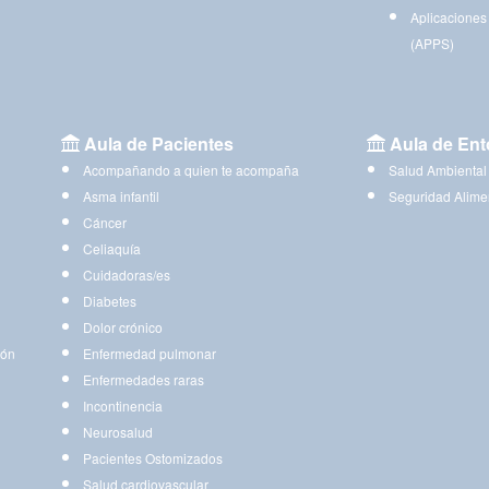
Aplicaciones
(APPS)
Aula de Pacientes
Aula de Ent
Acompañando a quien te acompaña
Salud Ambiental
Asma infantil
Seguridad Alime
Cáncer
Celiaquía
Cuidadoras/es
Diabetes
Dolor crónico
ión
Enfermedad pulmonar
Enfermedades raras
Incontinencia
Neurosalud
Pacientes Ostomizados
Salud cardiovascular