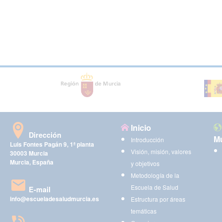
Inicio
Dirección
Mu
Introducción
Luis Fontes Pagán 9, 1ª planta
Visión, misión, valores
30003 Murcia
Murcia, España
y objetivos
Metodología de la
Escuela de Salud
E-mail
info@escueladesaludmurcia.es
Estructura por áreas
temáticas