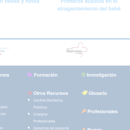
n bebés y niños
Primeros auxilios en el
atragantamiento del bebé
ones
Formación
Investigación
Otros Recursos
Glosario
Centros Sanitarios
sobre
Públicos
Profesionales
rnet
Colegios
Profesionales
os
Derechos del paciente
Nuevo