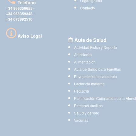
Organigrama
Teléfono
Contacto
+34 968356655
-
+34 968359348
-
+34 673992510
Aviso Legal
Aula de Salud
Actividad Física y Deporte
Adicciones
Alimentación
Aula de Salud para Familias
Envejecimiento saludable
Lactancia materna
Pediatría
Planificación Compartida de la Atenc
Primeros auxilios
Salud y género
Vacunas