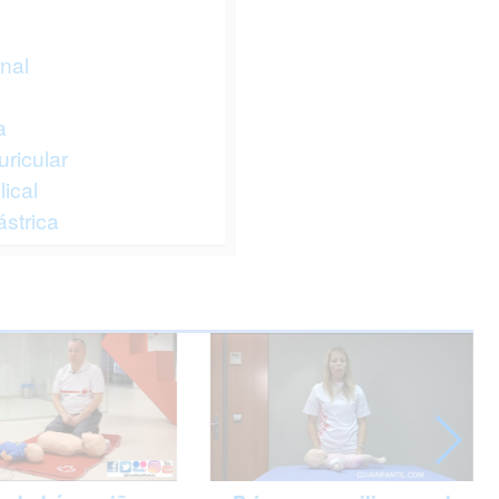
inal
a
uricular
ical
ástrica