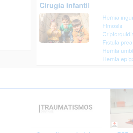
Cirugía infantil
Hernia ingu
Fimosis
Criptorquidi
Fistula prea
Hernia umbil
Hernia epig