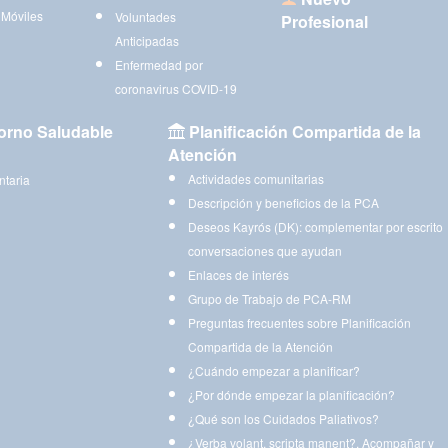
 Móviles
Voluntades
Profesional
Anticipadas
Enfermedad por
coronavirus COVID-19
orno Saludable
Planificación Compartida de la
Atención
Actividades comunitarias
ntaria
Descripción y beneficios de la PCA
Deseos Kayrós (DK): complementar por escrito
conversaciones que ayudan
Enlaces de interés
Grupo de Trabajo de PCA-RM
Preguntas frecuentes sobre Planificación
Compartida de la Atención
¿Cuándo empezar a planificar?
¿Por dónde empezar la planificación?
¿Qué son los Cuidados Paliativos?
¿Verba volant, scripta manent?. Acompañar y