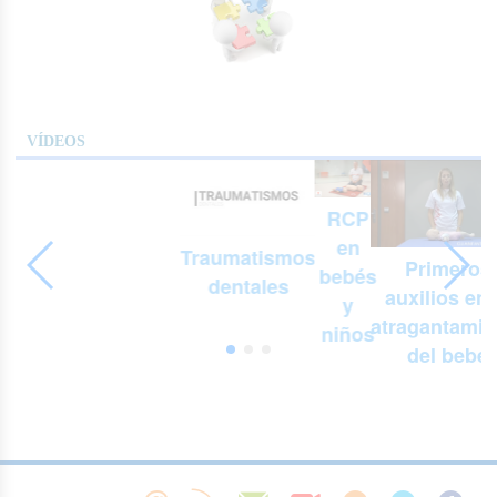
VÍDEOS
RCP
en
Traumatismos
Primeros
bebés
dentales
auxilios en 
y
atragantamie
niños
del bebé