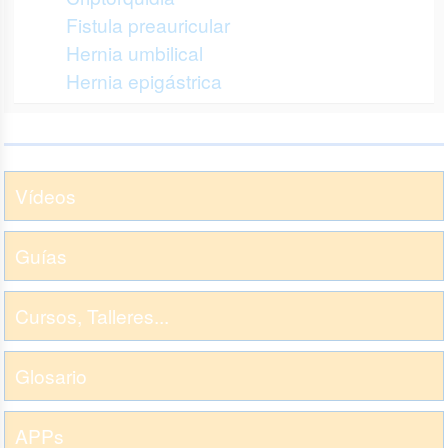
Fistula preauricular
Hernia umbilical
Hernia epigástrica
Vídeos
Guías
Cursos, Talleres...
Glosario
APPs