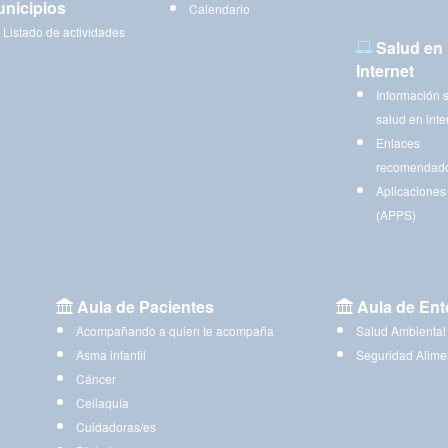
nicipios
Calendario
Listado de actividades
Salud en
Internet
Información 
salud en inte
Enlaces
recomendad
Aplicaciones
(APPS)
Aula de Pacientes
Aula de Ent
Acompañando a quien te acompaña
Salud Ambiental
Asma infantil
Seguridad Alime
Cáncer
Celiaquía
Cuidadoras/es