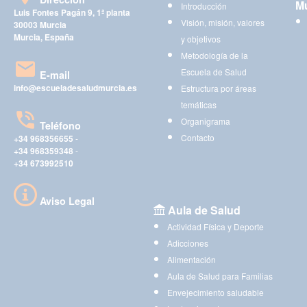
Mu
Introducción
Luis Fontes Pagán 9, 1ª planta
Visión, misión, valores
30003 Murcia
Murcia, España
y objetivos
Metodología de la
Escuela de Salud
E-mail
info@escueladesaludmurcia.es
Estructura por áreas
temáticas
Organigrama
Teléfono
Contacto
+34 968356655
-
+34 968359348
-
+34 673992510
Aviso Legal
Aula de Salud
Actividad Física y Deporte
Adicciones
Alimentación
Aula de Salud para Familias
Envejecimiento saludable