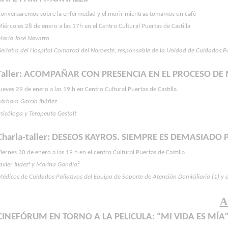
Conversaremos sobre la enfermedad y el morir mientras tomamos un café
iércoles 28 de enero a las 17h en el Centro Cultural Puertas de Castilla
María José Navarro
eriatra del Hospital Comarcal del Noroeste, responsable de la Unidad de Cuidados Pa
Taller: ACOMPAÑAR CON PRESENCIA EN EL PROCESO DE
ueves 29 de enero a las 19 h en Centro Cultural Puertas de Castilla
Bárbara García Ibáñez
sicóloga y Terapeuta Gestalt
Charla-taller: DESEOS KAYROS. SIEMPRE ES DEMASIAD
iernes 30 de enero a las 19 h en el centro Cultural Puertas de Castilla
avier Júdez¹ y Marina Gandía²
édicos de Cuidados Paliativos del Equipo de Soporte de Atención Domiciliaria (1) y 
A
CINEFÓRUM EN TORNO A LA PELICULA: “MI VIDA ES MÍA