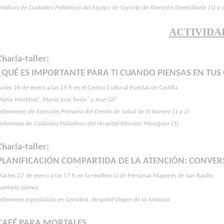
édicos de Cuidados Paliativos del Equipo de Soporte de Atención Domiciliaria (1) y 
ACTIVIDA
Charla-taller:
¿QUÉ ES IMPORTANTE PARA TI CUANDO PIENSAS EN TU
unes 26 de enero a las 19 h en el Centro Cultural Puertas de Castilla
María Martínez
¹
, María José Terón
²
y Jose Gil³
nfermeras de Atención Primaria del Centro de Salud de El Ranero (1 y 2)
nfermera de Cuidados Paliativos del Hospital Morales Meseguer (3)
Charla-taller:
PLANIFICACIÓN COMPARTIDA DE LA ATENCIÓN: CONVE
artes 27 de enero a las 17 h en la residencia de Personas Mayores de San Basilio
Carmelo Gómez
nfermero especialista en Geriatría. Hospital Virgen de la Arrixaca
CAFÉ PARA MORTALES