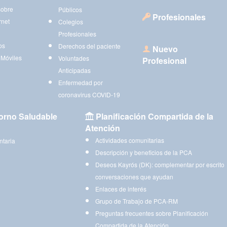
sobre
Públicos
Profesionales
rnet
Colegios
Profesionales
os
Derechos del paciente
Nuevo
 Móviles
Voluntades
Profesional
Anticipadas
Enfermedad por
coronavirus COVID-19
orno Saludable
Planificación Compartida de la
Atención
Actividades comunitarias
ntaria
Descripción y beneficios de la PCA
Deseos Kayrós (DK): complementar por escrito
conversaciones que ayudan
Enlaces de interés
Grupo de Trabajo de PCA-RM
Preguntas frecuentes sobre Planificación
Compartida de la Atención