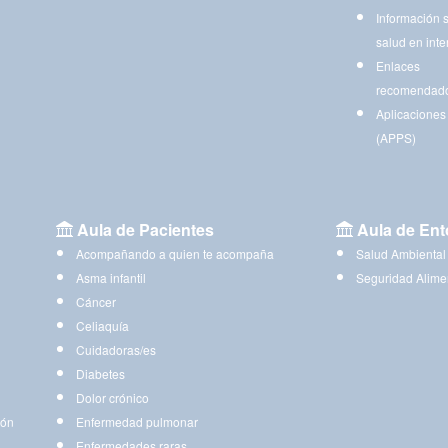
Información 
salud en inte
Enlaces
recomendad
Aplicaciones
(APPS)
Aula de Pacientes
Aula de Ent
Acompañando a quien te acompaña
Salud Ambiental
Asma infantil
Seguridad Alime
Cáncer
Celiaquía
Cuidadoras/es
Diabetes
Dolor crónico
ión
Enfermedad pulmonar
Enfermedades raras