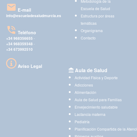
Metodología de la
Escuela de Salud
E-mail
info@escueladesaludmurcia.es
Estructura por áreas
temáticas
Organigrama
Teléfono
Contacto
+34 968356655
-
+34 968359348
-
+34 673992510
Aviso Legal
Aula de Salud
Actividad Física y Deporte
Adicciones
Alimentación
Aula de Salud para Familias
Envejecimiento saludable
Lactancia materna
Pediatría
Planificación Compartida de la Atenc
Primeros auxilios