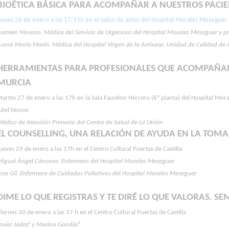
BIOÉTICA BÁSICA PARA ACOMPAÑAR A NUESTROS PACIE
Lunes 26 de enero a las 17:15h en el salón de actos del Hospital Morales Meseguer
armen Moreno. Médica del Servicio de Urgencias del Hospital Morales Meseguer y pres
uana María Marín. Médica del Hospital Virgen de la Arrixaca. Unidad de Calidad de Asi
HERRAMIENTAS PARA PROFESIONALES QUE ACOMPAÑAN
MURCIA
artes 27 de enero a las 17h en la Sala Faustino Herrero (6ª planta) del Hospital Mo
Abel Novoa
édico de Atención Primaria del Centro de Salud de La Unión
EL COUNSELLING, UNA RELACIÓN DE AYUDA EN LA TOMA
ueves 29 de enero a las 17h en el Centro Cultural Puertas de Castilla
Miguel Ángel Cánovas. Enfermero del Hospital Morales Meseguer
ose Gil. Enfermera de Cuidados Paliativos del Hospital Morales Meseguer
DIME LO QUE REGISTRAS Y TE DIRÉ LO QUE VALORAS. SE
iernes 30 de enero a las 17 h en el Centro Cultural Puertas de Castilla
avier Júdez¹ y Marina Gandía²