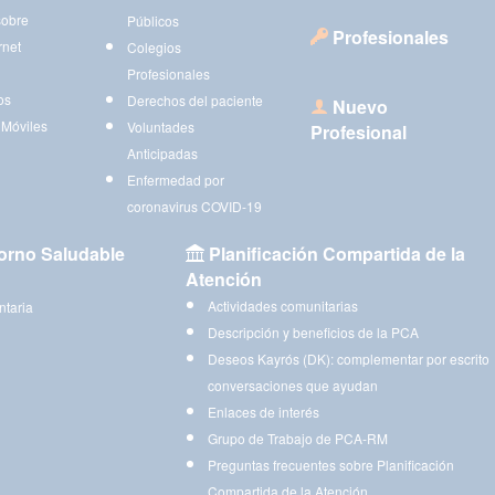
sobre
Públicos
Profesionales
rnet
Colegios
Profesionales
os
Derechos del paciente
Nuevo
 Móviles
Voluntades
Profesional
Anticipadas
Enfermedad por
coronavirus COVID-19
orno Saludable
Planificación Compartida de la
Atención
Actividades comunitarias
ntaria
Descripción y beneficios de la PCA
Deseos Kayrós (DK): complementar por escrito
conversaciones que ayudan
Enlaces de interés
Grupo de Trabajo de PCA-RM
Preguntas frecuentes sobre Planificación
Compartida de la Atención