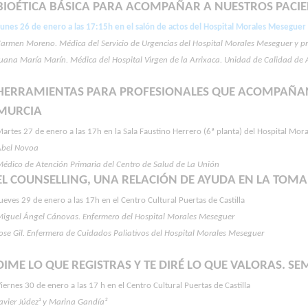
BIOÉTICA BÁSICA PARA ACOMPAÑAR A NUESTROS PACIE
Lunes 26 de enero a las 17:15h en el salón de actos del Hospital Morales Meseguer
armen Moreno. Médica del Servicio de Urgencias del Hospital Morales Meseguer y pres
uana María Marín. Médica del Hospital Virgen de la Arrixaca. Unidad de Calidad de Asi
HERRAMIENTAS PARA PROFESIONALES QUE ACOMPAÑAN
MURCIA
artes 27 de enero a las 17h en la Sala Faustino Herrero (6ª planta) del Hospital Mo
Abel Novoa
édico de Atención Primaria del Centro de Salud de La Unión
EL COUNSELLING, UNA RELACIÓN DE AYUDA EN LA TOMA
ueves 29 de enero a las 17h en el Centro Cultural Puertas de Castilla
Miguel Ángel Cánovas. Enfermero del Hospital Morales Meseguer
ose Gil. Enfermera de Cuidados Paliativos del Hospital Morales Meseguer
DIME LO QUE REGISTRAS Y TE DIRÉ LO QUE VALORAS. SE
iernes 30 de enero a las 17 h en el Centro Cultural Puertas de Castilla
avier Júdez¹ y Marina Gandía²