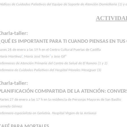
édicos de Cuidados Paliativos del Equipo de Soporte de Atención Domiciliaria (1) y 
ACTIVIDA
Charla-taller:
¿QUÉ ES IMPORTANTE PARA TI CUANDO PIENSAS EN TU
unes 26 de enero a las 19 h en el Centro Cultural Puertas de Castilla
María Martínez
¹
, María José Terón
²
y Jose Gil³
nfermeras de Atención Primaria del Centro de Salud de El Ranero (1 y 2)
nfermera de Cuidados Paliativos del Hospital Morales Meseguer (3)
Charla-taller:
PLANIFICACIÓN COMPARTIDA DE LA ATENCIÓN: CONVE
artes 27 de enero a las 17 h en la residencia de Personas Mayores de San Basilio
Carmelo Gómez
nfermero especialista en Geriatría. Hospital Virgen de la Arrixaca
CAFÉ PARA MORTALES