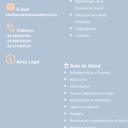
Metodología de la
Escuela de Salud
E-mail
info@escueladesaludmurcia.es
Estructura por áreas
temáticas
Organigrama
Teléfono
Contacto
+34 968356655
-
+34 968359348
-
+34 673992510
Aviso Legal
Aula de Salud
Actividad Física y Deporte
Adicciones
Alimentación
Aula de Salud para Familias
Envejecimiento saludable
Lactancia materna
Pediatría
Planificación Compartida de la Atenc
Primeros auxilios