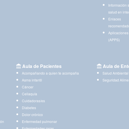
Información 
salud en inte
Enlaces
recomendad
Aplicaciones
(APPS)
Aula de Pacientes
Aula de Ent
Acompañando a quien te acompaña
Salud Ambiental
Asma infantil
Seguridad Alime
Cáncer
Celiaquía
Cuidadoras/es
Diabetes
Dolor crónico
ión
Enfermedad pulmonar
Enfermedades raras