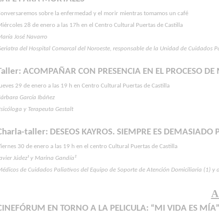
Conversaremos sobre la enfermedad y el morir mientras tomamos un café
iércoles 28 de enero a las 17h en el Centro Cultural Puertas de Castilla
María José Navarro
eriatra del Hospital Comarcal del Noroeste, responsable de la Unidad de Cuidados Pa
Taller: ACOMPAÑAR CON PRESENCIA EN EL PROCESO DE
ueves 29 de enero a las 19 h en Centro Cultural Puertas de Castilla
Bárbara García Ibáñez
sicóloga y Terapeuta Gestalt
Charla-taller: DESEOS KAYROS. SIEMPRE ES DEMASIAD
iernes 30 de enero a las 19 h en el centro Cultural Puertas de Castilla
avier Júdez¹ y Marina Gandía²
édicos de Cuidados Paliativos del Equipo de Soporte de Atención Domiciliaria (1) y 
A
CINEFÓRUM EN TORNO A LA PELICULA: “MI VIDA ES MÍA