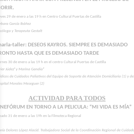
ORIR.
eves 29 de enero a las 19 h en Centro Cultural Puertas de Castilla
rbara García Ibáñez
icóloga y Terapeuta Gestalt
harla-taller: DESEOS KAYROS. SIEMPRE ES DEMASIADO
RONTO HASTA QUE ES DEMASIADO TARDE
ernes 30 de enero a las 19 h en el centro Cultural Puertas de Castilla
vier Júdez¹ y Marina Gandía²
dicos de Cuidados Paliativos del Equipo de Soporte de Atención Domiciliaria (1) y de
spital Morales Meseguer (2)
ACTIVIDAD PARA TODOS
INEFÓRUM EN TORNO A LA PELICULA: “MI VIDA ES MÍA”
bado 31 de enero a las 19h en la Filmoteca Regional
ría Dolores López Alacid. Trabajadora Social de la Coordinación Regional de Cuidad