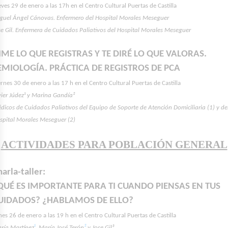
eves 29 de enero a las 17h en el Centro Cultural Puertas de Castilla
guel Ángel Cánovas. Enfermero del Hospital Morales Meseguer
se Gil. Enfermera de Cuidados Paliativos del Hospital Morales Meseguer
IME LO QUE REGISTRAS Y TE DIRÉ LO QUE VALORAS.
EMIOLOGÍA. PRÁCTICA DE REGISTROS DE PCA
ernes 30 de enero a las 17 h en el Centro Cultural Puertas de Castilla
vier Júdez¹ y Marina Gandía²
dicos de Cuidados Paliativos del Equipo de Soporte de Atención Domiciliaria (1) y de
spital Morales Meseguer (2)
ACTIVIDADES PARA POBLACIÓN GENERAL
harla-taller:
QUÉ ES IMPORTANTE PARA TI CUANDO PIENSAS EN TUS
UIDADOS? ¿HABLAMOS DE ELLO?
nes 26 de enero a las 19 h en el Centro Cultural Puertas de Castilla
ría Martínez
¹
, María José Terón
²
y Jose Gil³