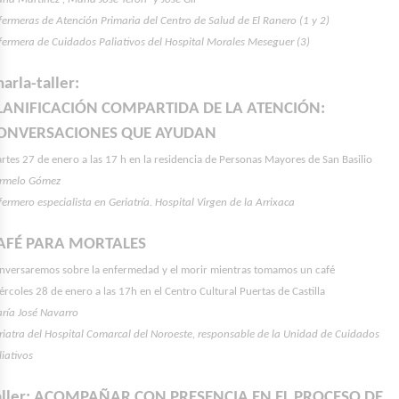
fermeras de Atención Primaria del Centro de Salud de El Ranero (1 y 2)
fermera de Cuidados Paliativos del Hospital Morales Meseguer (3)
harla-taller:
LANIFICACIÓN COMPARTIDA DE LA ATENCIÓN:
ONVERSACIONES QUE AYUDAN
rtes 27 de enero a las 17 h en la residencia de Personas Mayores de San Basilio
rmelo Gómez
fermero especialista en Geriatría. Hospital Virgen de la Arrixaca
AFÉ PARA MORTALES
nversaremos sobre la enfermedad y el morir mientras tomamos un café
ércoles 28 de enero a las 17h en el Centro Cultural Puertas de Castilla
ría José Navarro
riatra del Hospital Comarcal del Noroeste, responsable de la Unidad de Cuidados
liativos
aller: ACOMPAÑAR CON PRESENCIA EN EL PROCESO DE