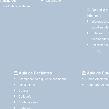
nicipios
Calendario
Listado de actividades
Salud en
Internet
Información 
salud en inte
Enlaces
recomendad
Aplicaciones
(APPS)
Aula de Pacientes
Aula de Ent
Acompañando a quien te acompaña
Salud Ambiental
Asma infantil
Seguridad Alime
Cáncer
Celiaquía
Cuidadoras/es
Diabetes