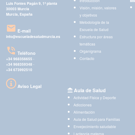
Mu
Introducción
Luis Fontes Pagán 9, 1ª planta
Visión, misión, valores
30003 Murcia
Murcia, España
y objetivos
Metodología de la
Escuela de Salud
E-mail
info@escueladesaludmurcia.es
Estructura por áreas
temáticas
Organigrama
Teléfono
Contacto
+34 968356655
-
+34 968359348
-
+34 673992510
Aviso Legal
Aula de Salud
Actividad Física y Deporte
Adicciones
Alimentación
Aula de Salud para Familias
Envejecimiento saludable
Lactancia materna