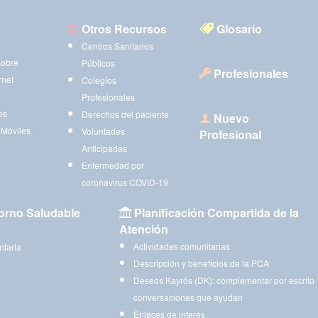
Otros Recursos
Glosario
Centros Sanitarios
sobre
Públicos
Profesionales
rnet
Colegios
Profesionales
os
Derechos del paciente
Nuevo
 Móviles
Voluntades
Profesional
Anticipadas
Enfermedad por
coronavirus COVID-19
orno Saludable
Planificación Compartida de la
Atención
Actividades comunitarias
ntaria
Descripción y beneficios de la PCA
Deseos Kayrós (DK): complementar por escrito
conversaciones que ayudan
Enlaces de interés