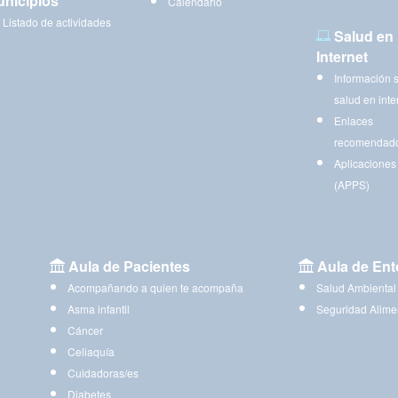
nicipios
Calendario
Listado de actividades
Salud en
Internet
Información 
salud en inte
Enlaces
recomendad
Aplicaciones
(APPS)
Aula de Pacientes
Aula de Ent
Acompañando a quien te acompaña
Salud Ambiental
Asma infantil
Seguridad Alime
Cáncer
Celiaquía
Cuidadoras/es
Diabetes