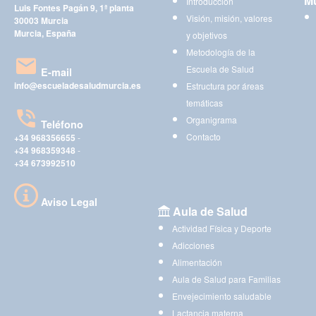
Mu
Introducción
Luis Fontes Pagán 9, 1ª planta
Visión, misión, valores
30003 Murcia
Murcia, España
y objetivos
Metodología de la
Escuela de Salud
E-mail
info@escueladesaludmurcia.es
Estructura por áreas
temáticas
Organigrama
Teléfono
Contacto
+34 968356655
-
+34 968359348
-
+34 673992510
Aviso Legal
Aula de Salud
Actividad Física y Deporte
Adicciones
Alimentación
Aula de Salud para Familias
Envejecimiento saludable
Lactancia materna