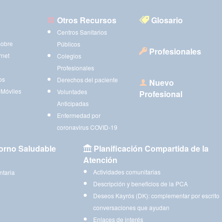
Otros Recursos
Glosario
Centros Sanitarios
sobre
Públicos
Profesionales
rnet
Colegios
Profesionales
os
Derechos del paciente
Nuevo
 Móviles
Voluntades
Profesional
Anticipadas
Enfermedad por
coronavirus COVID-19
orno Saludable
Planificación Compartida de la
Atención
Actividades comunitarias
ntaria
Descripción y beneficios de la PCA
Deseos Kayrós (DK): complementar por escrito
conversaciones que ayudan
Enlaces de interés