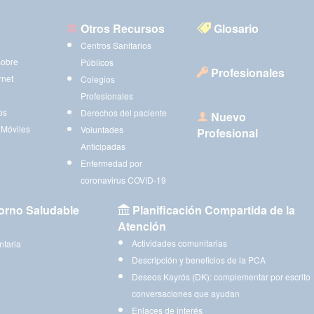
Otros Recursos
Glosario
Centros Sanitarios
sobre
Públicos
Profesionales
rnet
Colegios
Profesionales
os
Derechos del paciente
Nuevo
 Móviles
Voluntades
Profesional
Anticipadas
Enfermedad por
coronavirus COVID-19
orno Saludable
Planificación Compartida de la
Atención
Actividades comunitarias
ntaria
Descripción y beneficios de la PCA
Deseos Kayrós (DK): complementar por escrito
conversaciones que ayudan
Enlaces de interés