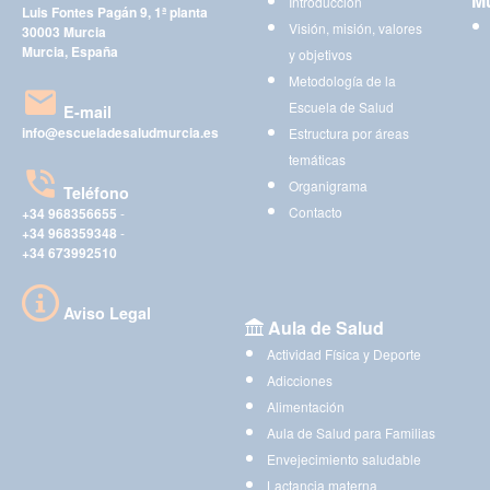
Mu
Introducción
Luis Fontes Pagán 9, 1ª planta
Visión, misión, valores
30003 Murcia
Murcia, España
y objetivos
Metodología de la
Escuela de Salud
E-mail
info@escueladesaludmurcia.es
Estructura por áreas
temáticas
Organigrama
Teléfono
Contacto
+34 968356655
-
+34 968359348
-
+34 673992510
Aviso Legal
Aula de Salud
Actividad Física y Deporte
Adicciones
Alimentación
Aula de Salud para Familias
Envejecimiento saludable
Lactancia materna