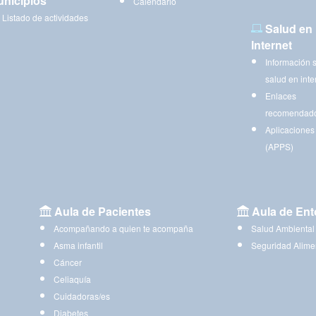
nicipios
Calendario
Listado de actividades
Salud en
Internet
Información 
salud en inte
Enlaces
recomendad
Aplicaciones
(APPS)
Aula de Pacientes
Aula de Ent
Acompañando a quien te acompaña
Salud Ambiental
Asma infantil
Seguridad Alime
Cáncer
Celiaquía
Cuidadoras/es
Diabetes