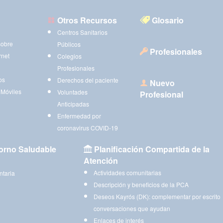
Otros Recursos
Glosario
Centros Sanitarios
sobre
Públicos
Profesionales
rnet
Colegios
Profesionales
os
Derechos del paciente
Nuevo
 Móviles
Voluntades
Profesional
Anticipadas
Enfermedad por
coronavirus COVID-19
orno Saludable
Planificación Compartida de la
Atención
Actividades comunitarias
ntaria
Descripción y beneficios de la PCA
Deseos Kayrós (DK): complementar por escrito
conversaciones que ayudan
Enlaces de interés