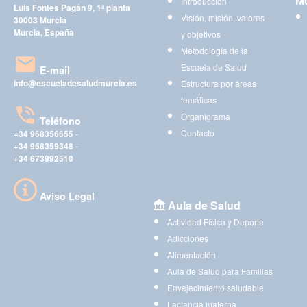
Mu
Introducción
Luis Fontes Pagán 9, 1ª planta
Visión, misión, valores
30003 Murcia
Murcia, España
y objetivos
Metodología de la
Escuela de Salud
E-mail
info@escueladesaludmurcia.es
Estructura por áreas
temáticas
Organigrama
Teléfono
Contacto
+34 968356655
-
+34 968359348
-
+34 673992510
Aviso Legal
Aula de Salud
Actividad Física y Deporte
Adicciones
Alimentación
Aula de Salud para Familias
Envejecimiento saludable
Lactancia materna