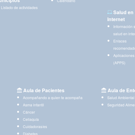
nicipios
Calendario
Listado de actividades
Salud en
Internet
Información 
salud en inte
Enlaces
recomendad
Aplicaciones
(APPS)
Aula de Pacientes
Aula de Ent
Acompañando a quien te acompaña
Salud Ambiental
Asma infantil
Seguridad Alime
Cáncer
Celiaquía
Cuidadoras/es
Diabetes