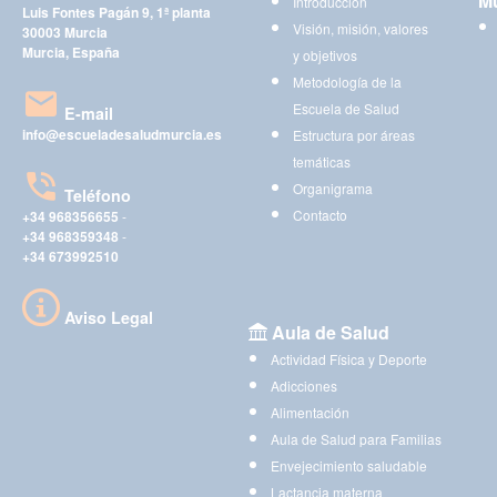
Mu
Introducción
Luis Fontes Pagán 9, 1ª planta
Visión, misión, valores
30003 Murcia
Murcia, España
y objetivos
Metodología de la
Escuela de Salud
E-mail
info@escueladesaludmurcia.es
Estructura por áreas
temáticas
Organigrama
Teléfono
Contacto
+34 968356655
-
+34 968359348
-
+34 673992510
Aviso Legal
Aula de Salud
Actividad Física y Deporte
Adicciones
Alimentación
Aula de Salud para Familias
Envejecimiento saludable
Lactancia materna