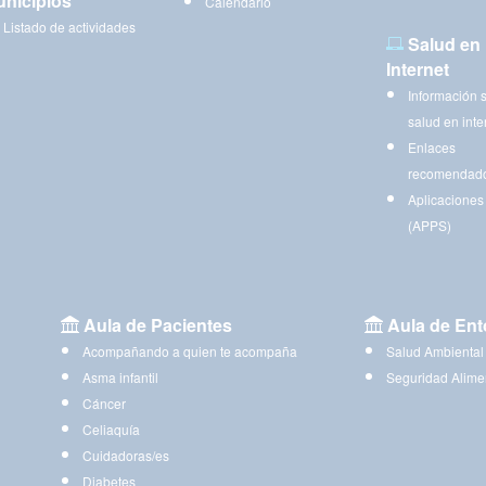
nicipios
Calendario
Listado de actividades
Salud en
Internet
Información 
salud en inte
Enlaces
recomendad
Aplicaciones
(APPS)
Aula de Pacientes
Aula de Ent
Acompañando a quien te acompaña
Salud Ambiental
Asma infantil
Seguridad Alime
Cáncer
Celiaquía
Cuidadoras/es
Diabetes