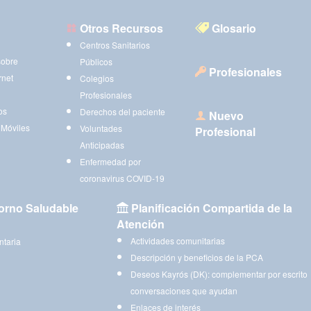
Otros Recursos
Glosario
Centros Sanitarios
sobre
Públicos
Profesionales
rnet
Colegios
Profesionales
os
Derechos del paciente
Nuevo
 Móviles
Voluntades
Profesional
Anticipadas
Enfermedad por
coronavirus COVID-19
orno Saludable
Planificación Compartida de la
Atención
Actividades comunitarias
ntaria
Descripción y beneficios de la PCA
Deseos Kayrós (DK): complementar por escrito
conversaciones que ayudan
Enlaces de interés