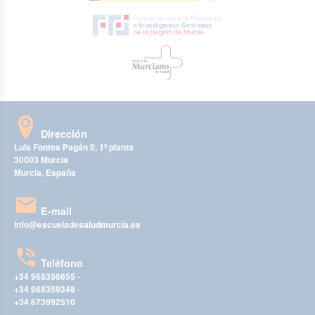
Dirección
Luis Fontes Pagán 9, 1ª planta
30003 Murcia
Murcia, España
E-mail
info@escueladesaludmurcia.es
Teléfono
+34 968356655
-
+34 968359348
-
+34 673992510