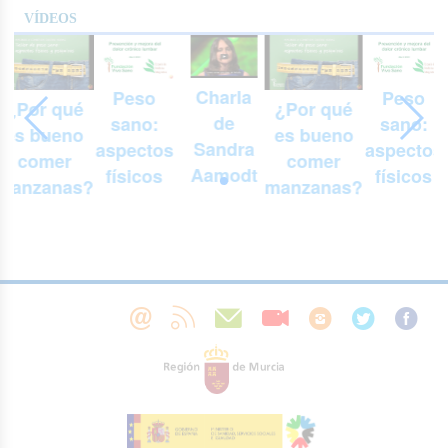
VÍDEOS
Charla
Peso
Peso
¿Por qué
¿Por qué
de
sano:
sano:
es bueno
es bueno
Sandra
aspectos
aspectos
comer
comer
Aamodt
físicos
físicos
manzanas?
manzanas?