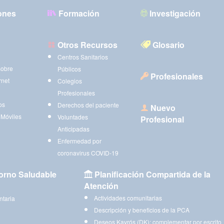
ones
Formación
Investigación
Otros Recursos
Glosario
Centros Sanitarios
sobre
Públicos
Profesionales
rnet
Colegios
Profesionales
os
Derechos del paciente
Nuevo
 Móviles
Voluntades
Profesional
Anticipadas
Enfermedad por
coronavirus COVID-19
orno Saludable
Planificación Compartida de la
Atención
Actividades comunitarias
ntaria
Descripción y beneficios de la PCA
Deseos Kayrós (DK): complementar por escrito