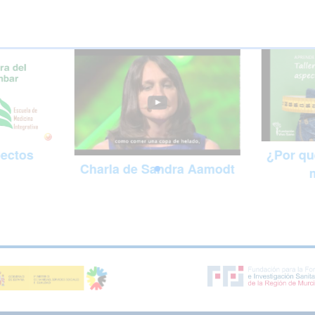
pectos
¿Por qu
Charla de Sandra Aamodt