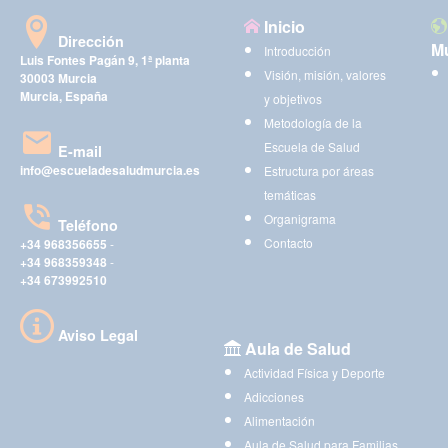
Inicio
Dirección
Mu
Introducción
Luis Fontes Pagán 9, 1ª planta
Visión, misión, valores
30003 Murcia
Murcia, España
y objetivos
Metodología de la
Escuela de Salud
E-mail
info@escueladesaludmurcia.es
Estructura por áreas
temáticas
Organigrama
Teléfono
Contacto
+34 968356655
-
+34 968359348
-
+34 673992510
Aviso Legal
Aula de Salud
Actividad Física y Deporte
Adicciones
Alimentación
Aula de Salud para Familias