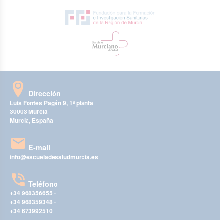
Dirección
Luis Fontes Pagán 9, 1ª planta
30003 Murcia
Murcia, España
E-mail
info@escueladesaludmurcia.es
Teléfono
+34 968356655
-
+34 968359348
-
+34 673992510