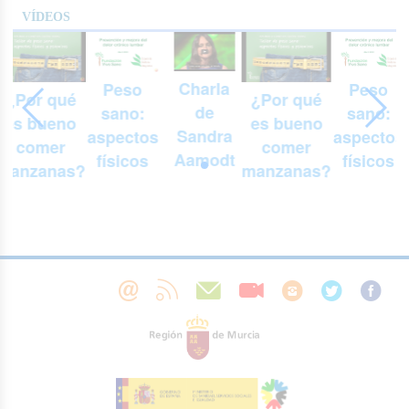
VÍDEOS
Charla
Peso
Peso
¿Por qué
¿Por qué
de
sano:
sano:
es bueno
es bueno
Sandra
aspectos
aspectos
comer
comer
Aamodt
físicos
físicos
manzanas?
manzanas?