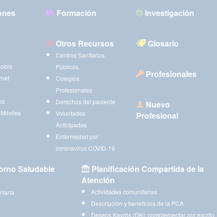
ones
Formación
Investigación
Otros Recursos
Glosario
Centros Sanitarios
sobre
Públicos
Profesionales
rnet
Colegios
Profesionales
os
Derechos del paciente
Nuevo
 Móviles
Voluntades
Profesional
Anticipadas
Enfermedad por
coronavirus COVID-19
orno Saludable
Planificación Compartida de la
Atención
Actividades comunitarias
ntaria
Descripción y beneficios de la PCA
Deseos Kayrós (DK): complementar por escrito