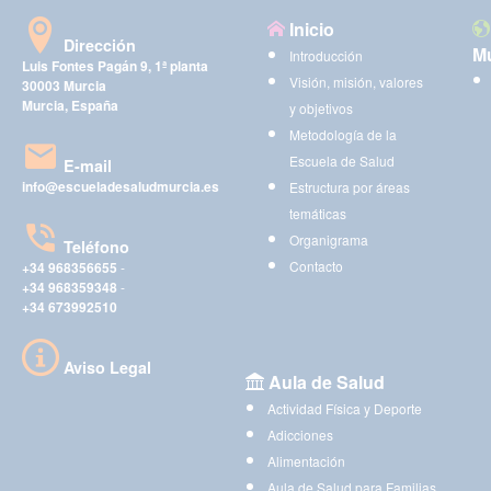
Inicio
Dirección
Mu
Introducción
Luis Fontes Pagán 9, 1ª planta
Visión, misión, valores
30003 Murcia
Murcia, España
y objetivos
Metodología de la
Escuela de Salud
E-mail
info@escueladesaludmurcia.es
Estructura por áreas
temáticas
Organigrama
Teléfono
Contacto
+34 968356655
-
+34 968359348
-
+34 673992510
Aviso Legal
Aula de Salud
Actividad Física y Deporte
Adicciones
Alimentación
Aula de Salud para Familias