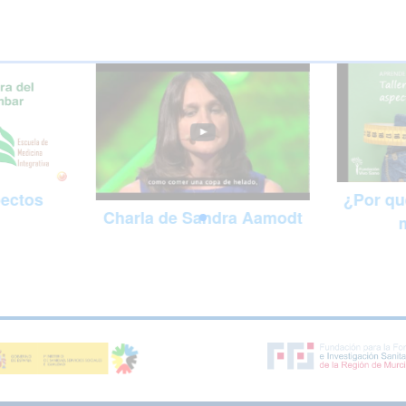
pectos
¿Por qu
Charla de Sandra Aamodt