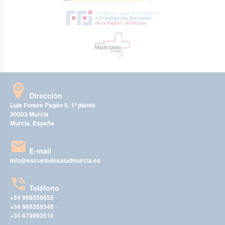
Dirección
Luis Fontes Pagán 9, 1ª planta
30003 Murcia
Murcia, España
E-mail
info@escueladesaludmurcia.es
Teléfono
+34 968356655
-
+34 968359348
-
+34 673992510