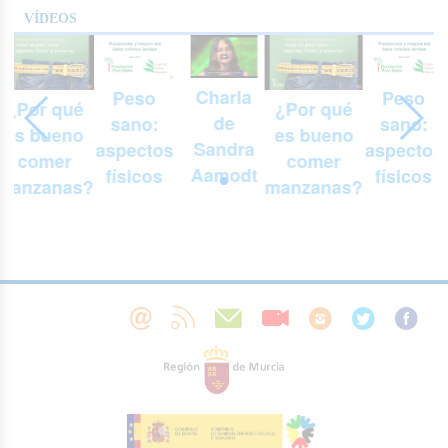
VÍDEOS
Charla
Peso
Peso
¿Por qué
¿Por qué
de
sano:
sano:
es bueno
es bueno
Sandra
aspectos
aspectos
comer
comer
Aamodt
físicos
físicos
manzanas?
manzanas?