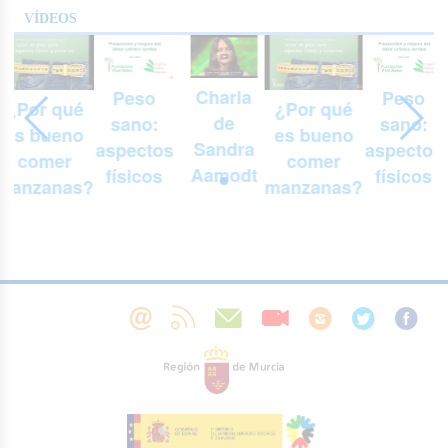
VÍDEOS
Charla
Peso
Peso
¿Por qué
¿Por qué
de
sano:
sano:
es bueno
es bueno
Sandra
aspectos
aspectos
comer
comer
Aamodt
físicos
físicos
manzanas?
manzanas?