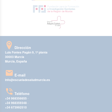
Dirección
Luis Fontes Pagán 9, 1ª planta
30003 Murcia
Murcia, España
E-mail
info@escueladesaludmurcia.es
Teléfono
+34 968356655
-
+34 968359348
-
+34 673992510