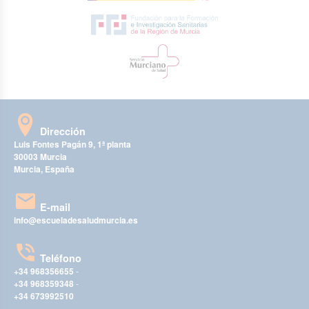
Dirección
Luis Fontes Pagán 9, 1ª planta
30003 Murcia
Murcia, España
E-mail
info@escueladesaludmurcia.es
Teléfono
+34 968356655
-
+34 968359348
-
+34 673992510