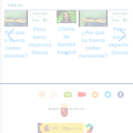
VÍDEOS
Charla
Peso
Peso
¿Por qué
¿Por qué
de
sano:
sano:
es bueno
es bueno
Sandra
aspectos
aspectos
comer
comer
Aamodt
físicos
físicos
manzanas?
manzanas?