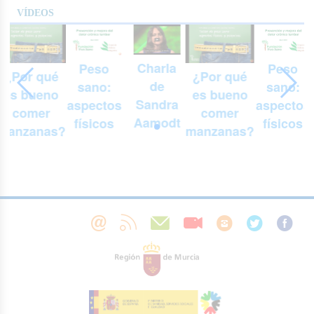
VÍDEOS
Charla
Peso
Peso
¿Por qué
¿Por qué
de
sano:
sano:
es bueno
es bueno
Sandra
aspectos
aspectos
comer
comer
Aamodt
físicos
físicos
manzanas?
manzanas?