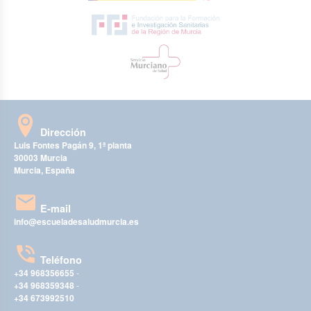
Dirección
Luis Fontes Pagán 9, 1ª planta
30003 Murcia
Murcia, España
E-mail
info@escueladesaludmurcia.es
Teléfono
+34 968356655
-
+34 968359348
-
+34 673992510