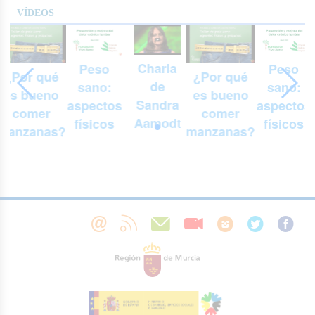
VÍDEOS
Charla
Peso
Peso
¿Por qué
¿Por qué
de
sano:
sano:
es bueno
es bueno
Sandra
aspectos
aspectos
comer
comer
Aamodt
físicos
físicos
manzanas?
manzanas?