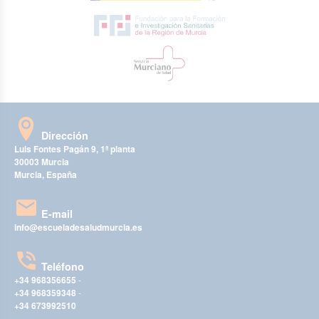
Dirección
Luis Fontes Pagán 9, 1ª planta
30003 Murcia
Murcia, España
E-mail
info@escueladesaludmurcia.es
Teléfono
+34 968356655
-
+34 968359348
-
+34 673992510