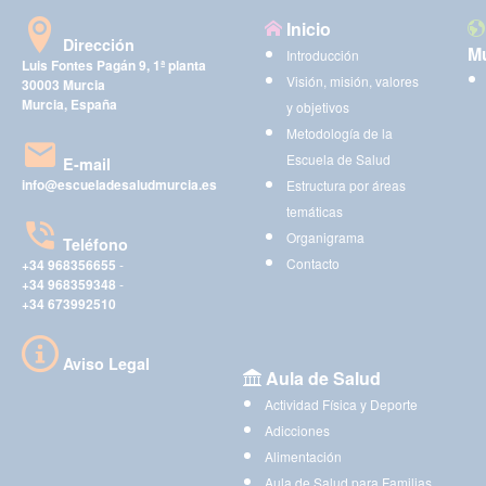
Inicio
Dirección
Mu
Introducción
Luis Fontes Pagán 9, 1ª planta
Visión, misión, valores
30003 Murcia
Murcia, España
y objetivos
Metodología de la
Escuela de Salud
E-mail
info@escueladesaludmurcia.es
Estructura por áreas
temáticas
Organigrama
Teléfono
Contacto
+34 968356655
-
+34 968359348
-
+34 673992510
Aviso Legal
Aula de Salud
Actividad Física y Deporte
Adicciones
Alimentación
Aula de Salud para Familias