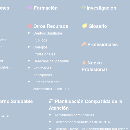
ones
Formación
Investigación
Otros Recursos
Glosario
Centros Sanitarios
sobre
Públicos
Profesionales
rnet
Colegios
Profesionales
os
Derechos del paciente
Nuevo
 Móviles
Voluntades
Profesional
Anticipadas
Enfermedad por
coronavirus COVID-19
orno Saludable
Planificación Compartida de la
Atención
Actividades comunitarias
ntaria
Descripción y beneficios de la PCA
Deseos Kayrós (DK): complementar por escrito