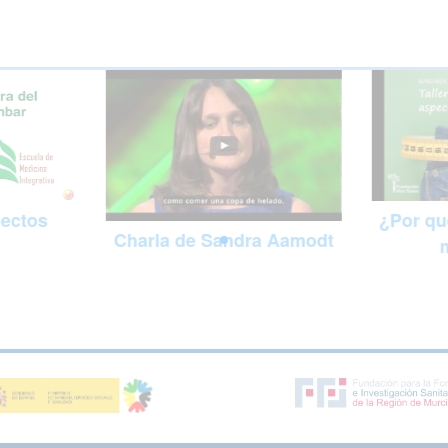
pectos
¿Por qu
Charla de Sandra Aamodt